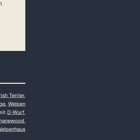
m
rish Terrier
,
ege
,
Welpen
mit
D-Wurf
,
hanewood
,
elpenhaus