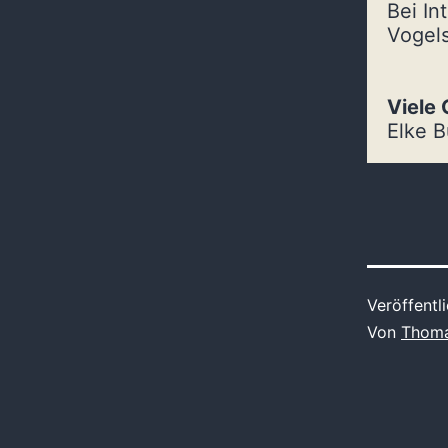
Bei In
Vogel
Viele 
Elke 
Veröffentl
Von
Thom