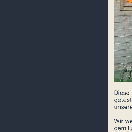
Diese
getest
unser
Wir we
dem L