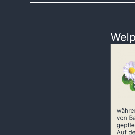
Welp
währen
von Ba
gepfle
Auf de