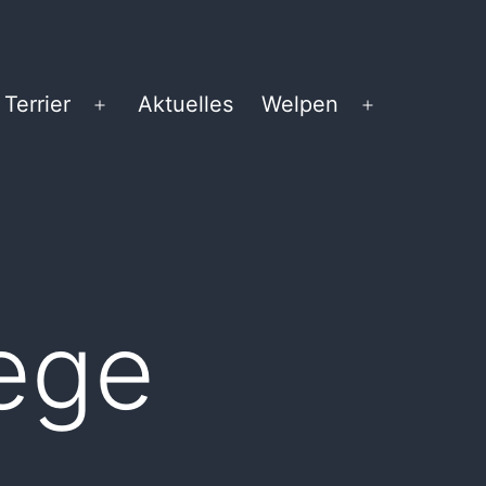
 Terrier
Aktuelles
Welpen
Menü
Menü
öffnen
öffnen
ege