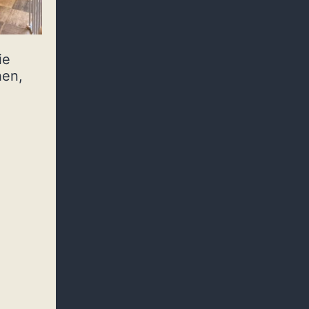
ie
hen,