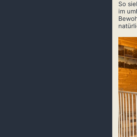
So sie
im umh
Bewohn
natürl