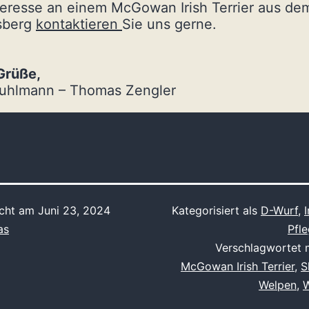
teresse an einem
McGowan Irish Terrier aus de
sberg
kontaktieren
Sie uns gerne.
Grüße,
Buhlmann – Thomas Zengler
icht am
Juni 23, 2024
Kategorisiert als
D-Wurf
,
I
as
Pfl
Verschlagwortet 
McGowan Irish Terrier
,
S
Welpen
,
W