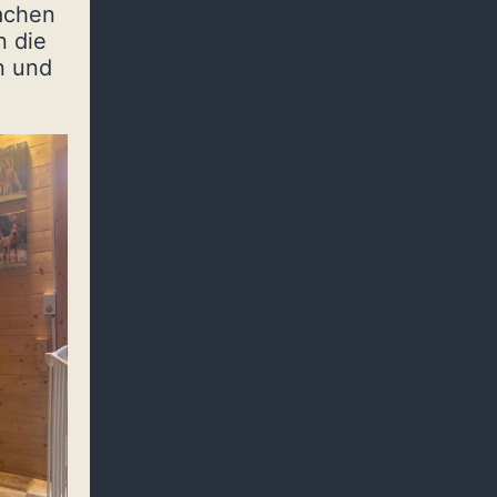
Sachen
n die
n und