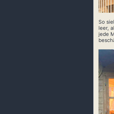
So sie
leer, 
jede M
besch