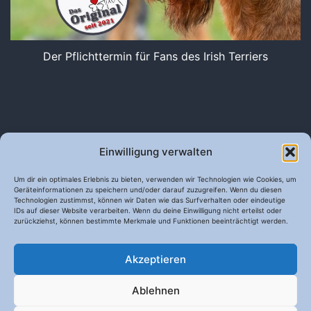
Der Pflichttermin für Fans des Irish Terriers
Home
Wir
Unsere Hunde
Irish Terrier
Einwilligung verwalten
Aktuelles
Welpen
Um dir ein optimales Erlebnis zu bieten, verwenden wir Technologien wie Cookies, um
Geräteinformationen zu speichern und/oder darauf zuzugreifen. Wenn du diesen
Technologien zustimmst, können wir Daten wie das Surfverhalten oder eindeutige
IDs auf dieser Website verarbeiten. Wenn du deine Einwilligung nicht erteilst oder
zurückziehst, können bestimmte Merkmale und Funktionen beeinträchtigt werden.
MCGOWAN IRISH TERRIER
Akzeptieren
Datenschutz
Ablehnen