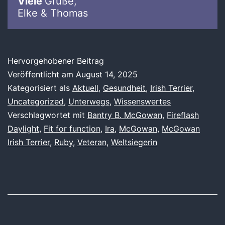
Viele
Grüße,
Elke & Thomas
Hervorgehobener Beitrag
Veröffentlicht am
August 14, 2025
Kategorisiert als
Aktuell
,
Gesundheit
,
Irish Terrier
,
Uncategorized
,
Unterwegs
,
Wissenswertes
Verschlagwortet mit
Bantry B. McGowan
,
Fireflash
Daylight
,
Fit for function
,
Ira
,
McGowan
,
McGowan
Irish Terrier
,
Ruby
,
Veteran
,
Weltsiegerin