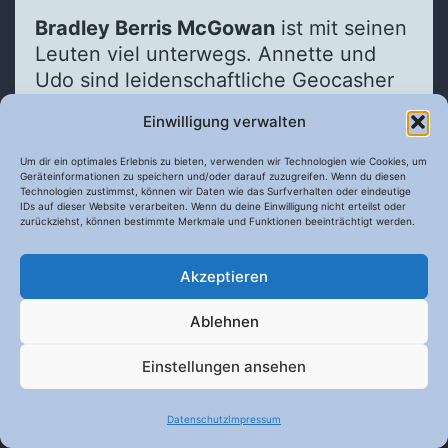
Bradley Berris McGowan
ist mit seinen
Leuten viel unterwegs. Annette und
Udo sind leidenschaftliche Geocasher
und Berris ist natürlich immer dabei.
Einwilligung verwalten
Auch beim
Mantrailing
geht es darum
am Ende etwas zu finden und das
Um dir ein optimales Erlebnis zu bieten, verwenden wir Technologien wie Cookies, um
Geräteinformationen zu speichern und/oder darauf zuzugreifen. Wenn du diesen
Trailen beherrscht Berris sehr gut. Er
Technologien zustimmst, können wir Daten wie das Surfverhalten oder eindeutige
hat bereits einige Urkunden in dieser
IDs auf dieser Website verarbeiten. Wenn du deine Einwilligung nicht erteilst oder
zurückziehst, können bestimmte Merkmale und Funktionen beeinträchtigt werden.
Disziplin eingesammelt.
Akzeptieren
Bradley Berris McGowan
Ablehnen
Einstellungen ansehen
Lieben Dank, Udo und Annette für die
Datenschutz
Impressum
tolle Arbeit mit Berris.