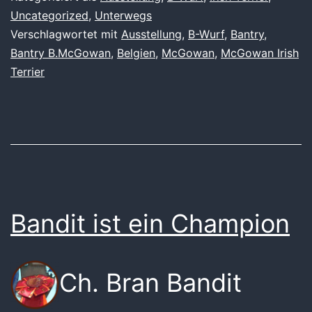
Uncategorized
,
Unterwegs
Verschlagwortet mit
Ausstellung
,
B-Wurf
,
Bantry
,
Bantry B.McGowan
,
Belgien
,
McGowan
,
McGowan Irish
Terrier
Bandit ist ein Champion
Ch. Bran Bandit